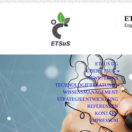
E
Eng
ETSUS UG
ÜBER ETSUS
NEWS / LINKS
TECHNOLOGIEBERATUNG
WISSENSMANAGEMENT
STRATEGIEENTWICKLUNG
REFERENZEN
KONTAKT
IMPRESSUM